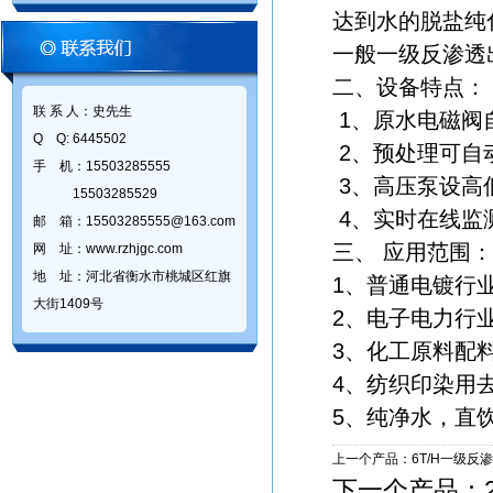
达到水的脱盐纯
一般一级反渗透出
二、设备特点：
联 系 人：史先生
1、原水电磁阀
Q Q: 6445502
2、预处理可自
手 机：15503285555
3、高压泵设高
15503285529
4、实时在线监
邮 箱：15503285555@163.com
三、 应用范围：
网 址：www.rzhjgc.com
地 址：河北省衡水市桃城区红旗
1、普通电镀行
大街1409号
2、电子电力行
3、化工原料配
4、纺织印染用
5、纯净水，直
上一个产品：
6T/H一级反
下一个产品：